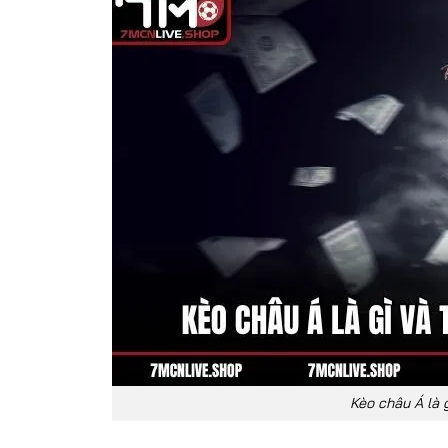
Kèo châu Á là g