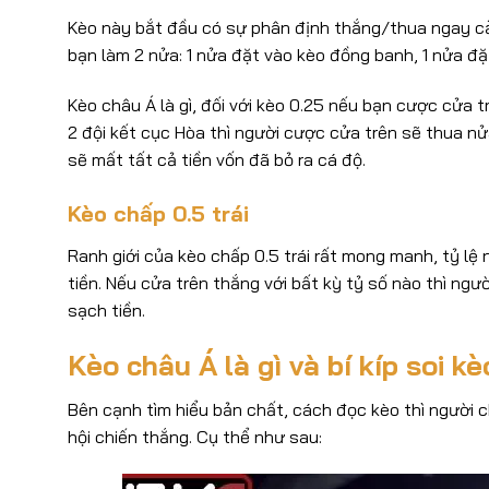
Kèo này bắt đầu có sự phân định thắng/thua ngay cả 
bạn làm 2 nửa: 1 nửa đặt vào kèo đồng banh, 1 nửa đặt
Kèo châu Á là gì, đối với kèo 0.25 nếu bạn cược cửa 
2 đội kết cục Hòa thì người cược cửa trên sẽ thua nửa
sẽ mất tất cả tiền vốn đã bỏ ra cá độ.
Kèo chấp 0.5 trái
Ranh giới của kèo chấp 0.5 trái rất mong manh, tỷ l
tiền. Nếu cửa trên thắng với bất kỳ tỷ số nào thì ngư
sạch tiền.
Kèo châu Á là gì và bí kíp soi 
Bên cạnh tìm hiểu bản chất, cách đọc kèo thì người c
hội chiến thắng. Cụ thể như sau: