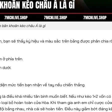
p băn khoăn kèo châu Á là gì
n, bạn sẽ thấy ký hiệu và màu sắc trên bảng được phân chia rõ
 ở phía trên.
 dưới.
 diện mức tiền bạn nhận về tay nếu chiến thắng.
ng là điều khá nhiều tân binh muốn biết. Nếu như kèo 1×2 vốn có
loại bỏ hoàn toàn cửa Hòa. Khi tham gia anh em chỉ cược cửa
ội bằng nhau, nhà cái sẽ hoàn tiền. Điều này giảm bớt đáng kể 