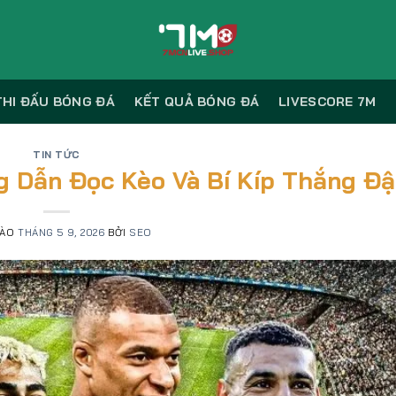
THI ĐẤU BÓNG ĐÁ
KẾT QUẢ BÓNG ĐÁ
LIVESCORE 7M
TIN TỨC
g Dẫn Đọc Kèo Và Bí Kíp Thắng Đ
VÀO
THÁNG 5 9, 2026
BỞI
SEO