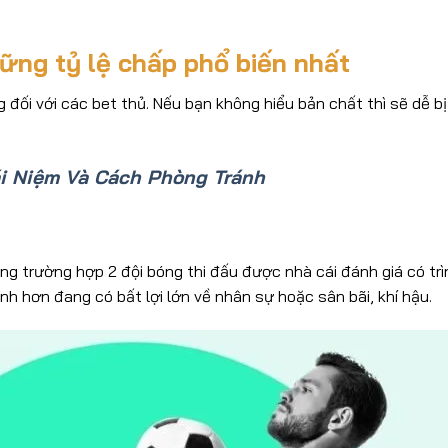
hững tỷ lệ chấp phổ biến nhất
 đối với các bet thủ. Nếu bạn không hiểu bản chất thì sẽ dễ b
ái Niệm Và Cách Phòng Tránh
ong trường hợp 2 đội bóng thi đấu được nhà cái đánh giá có tr
nh hơn đang có bất lợi lớn về nhân sự hoặc sân bãi, khí hậu.