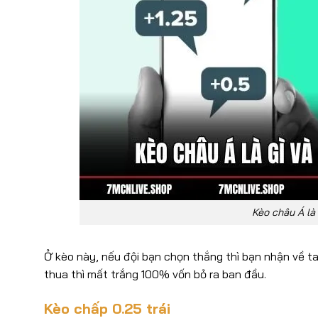
Kèo châu Á là
Ở kèo này, nếu đội bạn chọn thắng thì bạn nhận về ta
thua thì mất trắng 100% vốn bỏ ra ban đầu.
Kèo chấp 0.25 trái