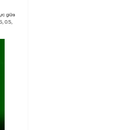
Đọc
Kèo
Chi
lực giữa
Tiết
, 0.5,