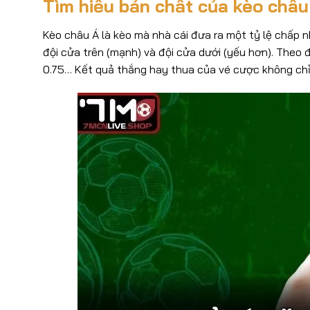
Tìm hiểu bản chất của kèo châu 
Kèo châu Á là kèo mà nhà cái đưa ra một tỷ lệ chấp n
đội cửa trên (mạnh) và đội cửa dưới (yếu hơn). Theo đ
0.75… Kết quả thắng hay thua của vé cược không chỉ