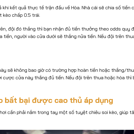
khi kết quả thực tế trận đấu về Hòa. Nhà cái sẽ chia số tiền
 kèo chấp 0.5 trái.
trên, đội đó thắng thì bạn nhận đủ tiền thưởng theo odds quy đ
 tiền, người vào cửa dưới sẽ thắng nửa tiền. Nếu đội trên thu
ệ này sẽ không bao giờ có trường hợp hoàn tiền hoặc thắng/th
ời cược cửa này thắng đủ tiền. Nếu đội trên thua hoặc hòa thì
kèo bất bại được cao thủ áp dụng
hơi cần phải nắm trong tay một số tuyệt chiêu soi kèo, giúp t