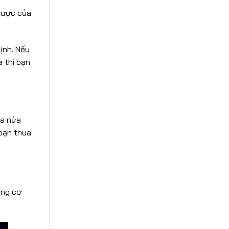
 cược của
ịnh. Nếu
a thì bạn
ua nửa
 bạn thua
ăng cơ