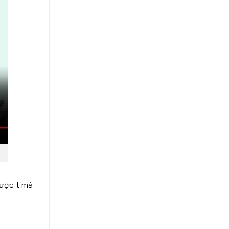
cược t mà