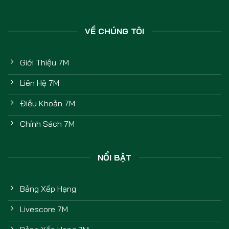
VỀ CHÚNG TÔI
Giới Thiệu 7M
Liên Hệ 7M
Điều Khoản 7M
Chính Sách 7M
NỔI BẬT
Bảng Xếp Hạng
Livescore 7M