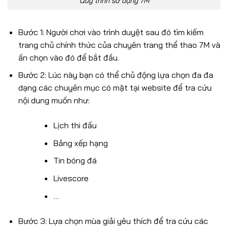
Quy trình sử dụng 7M
Bước 1: Người chơi vào trình duyệt sau đó tìm kiếm
trang chủ chính thức của chuyên trang thể thao 7M và
ấn chọn vào đó để bắt đầu.
Bước 2: Lúc này bạn có thể chủ động lựa chọn đa đa
dạng các chuyên mục có mặt tại website để tra cứu
nội dung muốn như:
Lịch thi đấu
Bảng xếp hạng
Tin bóng đá
Livescore
…
Bước 3: Lựa chọn mùa giải yêu thích để tra cứu các