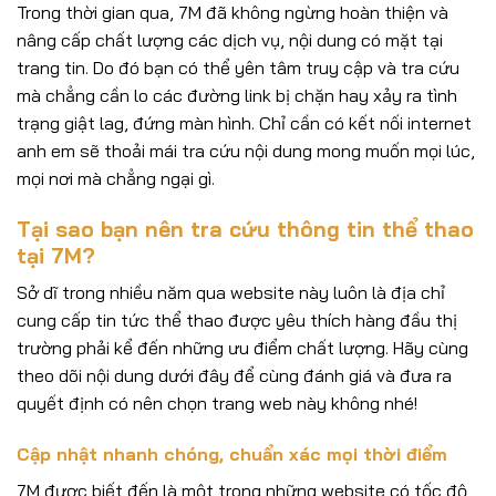
Trong thời gian qua, 7M đã không ngừng hoàn thiện và
nâng cấp chất lượng các dịch vụ, nội dung có mặt tại
trang tin. Do đó bạn có thể yên tâm truy cập và tra cứu
mà chẳng cần lo các đường link bị chặn hay xảy ra tình
trạng giật lag, đứng màn hình. Chỉ cần có kết nối internet
anh em sẽ thoải mái tra cứu nội dung mong muốn mọi lúc,
mọi nơi mà chẳng ngại gì.
Tại sao bạn nên tra cứu thông tin thể thao
tại 7M?
Sở dĩ trong nhiều năm qua website này luôn là địa chỉ
cung cấp tin tức thể thao được yêu thích hàng đầu thị
trường phải kể đến những ưu điểm chất lượng. Hãy cùng
theo dõi nội dung dưới đây để cùng đánh giá và đưa ra
quyết định có nên chọn trang web này không nhé!
Cập nhật nhanh chóng, chuẩn xác mọi thời điểm
7M được biết đến là một trong những website có tốc độ