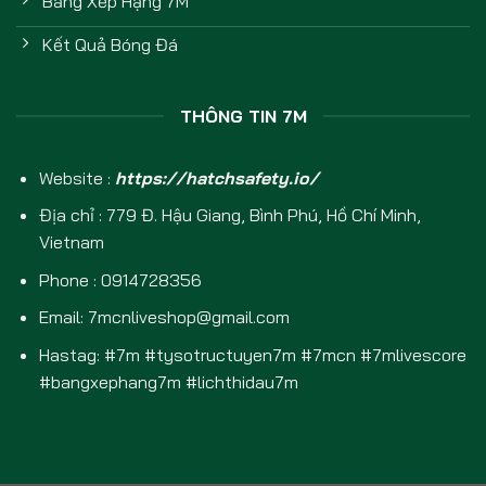
Bảng Xếp Hạng 7M
Kết Quả Bóng Đá
THÔNG TIN 7M
Website :
https://hatchsafety.io/
Địa chỉ : 779 Đ. Hậu Giang, Bình Phú, Hồ Chí Minh,
Vietnam
Phone : 0914728356
Email:
7mcnliveshop@gmail.com
Hastag: #7m #tysotructuyen7m #7mcn #7mlivescore
#bangxephang7m #lichthidau7m