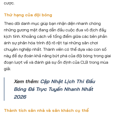
cược.
Thứ hạng của đội bóng
Theo dõi danh mục giúp bạn nhận diện nhanh chóng
những gương mặt đang dẫn đầu cuộc đua vô địch đầy
kịch tính. Khoảng cách về tổng điểm giữa các bên phản
ánh sự phân hóa trình độ rõ rệt tại những sân chơi
chuyên nghiệp nhất. Thành viên có thể dựa vào con số
này để dự đoán khả năng bứt phá của đội bóng trong giai
đoạn lượt về và đánh giá sự ổn định của CLB trong mùa
giải.
Xem thêm:
Cập Nhật Lịch Thi Đấu
Bóng Đá Trực Tuyến Nhanh Nhất
2026
Thành tích sân nhà và sân khách cụ thể