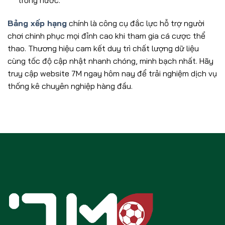
trong nước.
Bảng xếp hạng
chính là công cụ đắc lực hỗ trợ người
chơi chinh phục mọi đỉnh cao khi tham gia cá cược thể
thao. Thương hiệu cam kết duy trì chất lượng dữ liệu
cùng tốc độ cập nhật nhanh chóng, minh bạch nhất. Hãy
truy cập website 7M ngay hôm nay để trải nghiệm dịch vụ
thống kê chuyên nghiệp hàng đầu.