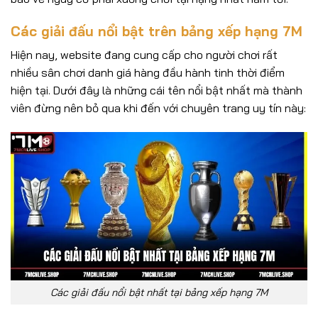
Các giải đấu nổi bật trên bảng xếp hạng 7M
Hiện nay, website đang cung cấp cho người chơi rất
nhiều sân chơi danh giá hàng đầu hành tinh thời điểm
hiện tại. Dưới đây là những cái tên nổi bật nhất mà thành
viên đừng nên bỏ qua khi đến với chuyên trang uy tín này:
Các giải đấu nổi bật nhất tại bảng xếp hạng 7M