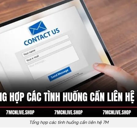
Tổng hợp các tình huống cần liên hệ 7M