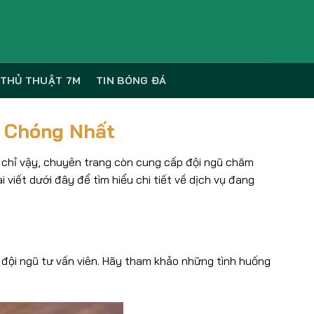
THỦ THUẬT 7M
TIN BÓNG ĐÁ
 Chóng Nhất
 chỉ vậy, chuyên trang còn cung cấp đội ngũ chăm
 viết dưới đây để tìm hiểu chi tiết về dịch vụ đang
 đội ngũ tư vấn viên. Hãy tham khảo những tình huống