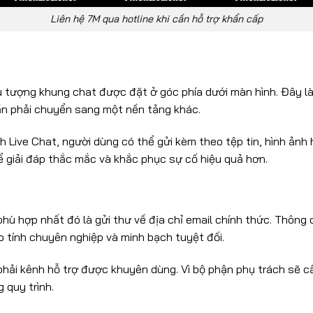
Liên hệ 7M qua hotline khi cần hỗ trợ khẩn cấp
ểu tượng khung chat được đặt ở góc phía dưới màn hình. Đây là
cần phải chuyển sang một nền tảng khác.
 Live Chat, người dùng có thể gửi kèm theo tệp tin, hình ảnh
ể giải đáp thắc mắc và khắc phục sự cố hiệu quả hơn.
n phù hợp nhất đó là gửi thư về địa chỉ email chính thức. Thô
o tính chuyên nghiệp và minh bạch tuyệt đối.
hải kênh hỗ trợ được khuyên dùng. Vì bộ phận phụ trách sẽ cần
quy trình.