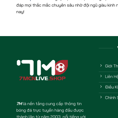
đáp mọi thắc mắc chuyên sâu nhờ đội ngũ giàu kinh n
nay!
Giới T
Liên H
Điều 
Chính 
7M
là nền tảng cung cấp thông tin
bóng đá trực tuyến hàng đầu được
thành lập từ năm 2003, nổi tiếng với