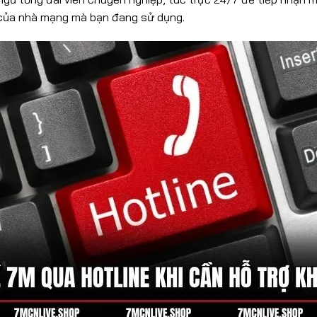
 của nhà mạng mà bạn đang sử dụng.