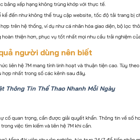
hoặc bảng xếp hạng không trùng khớp với thực tế.
 kể đến như không thể truy cập website, tốc độ tải trang bị c
hợp trên hệ thống, ví dụ như cá nhân hóa giao diện, bộ lọc t
hoàn thiện hơn, phục vụ tốt nhất mọi nhu cầu trải nghiệm củ
quả người dùng nên biết
thức liên hệ 7M mang tính linh hoạt và thuận tiện cao. Tùy t
ù hợp nhất trong số các kênh sau đây.
ật Thông Tin Thể Thao Nhanh Mỗi Ngày
ự cố quan trọng, cần được giải quyết khẩn. Thông tin về số h
trong việc tìm kiếm và liên hệ 7M khi cần.
 ngũ tổng đài viên chuyên nghiệp, túc trực 24/7 để tiếp nhận 